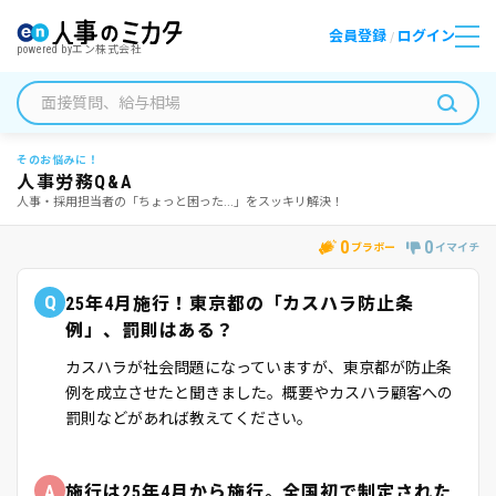
会員登録
ログイン
/
powered by
エン株式会社
そのお悩みに！
人事労務Q&A
人事・採用担当者の「ちょっと困った...」をスッキリ解決！
0
0
ブラボー
イマイチ
Q
25年4月施行！東京都の「カスハラ防止条
例」、罰則はある？
カスハラが社会問題になっていますが、東京都が防止条
例を成立させたと聞きました。概要やカスハラ顧客への
罰則などがあれば教えてください。
A
施行は25年4月から施行。全国初で制定された