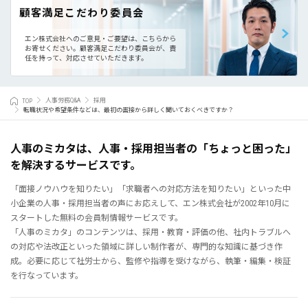
顧客満足こだわり委員会
エン株式会社へのご意見・ご要望は、こちらから
お寄せください。
顧客満足こだわり委員会が、責
任を持って、対応させていただきます。
TOP
人事労務Q&A
採用
転職状況や希望条件などは、最初の面接から詳しく聞いておくべきですか？
人事のミカタは、人事・採用担当者の「ちょっと困った」
を解決するサービスです。
「面接ノウハウを知りたい」「求職者への対応方法を知りたい」といった中
小企業の人事・採用担当者の声にお応えして、エン株式会社が2002年10月に
スタートした無料の会員制情報サービスです。
「人事のミカタ」のコンテンツは、採用・教育・評価の他、社内トラブルへ
の対応や法改正といった領域に詳しい制作者が、専門的な知識に基づき作
成。必要に応じて社労士から、監修や指導を受けながら、執筆・編集・検証
を行なっています。