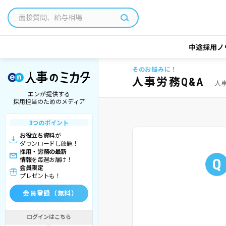
中途採用ノ
そのお悩みに！
人事労務Q&A
人
エンが提供する
採用担当のためのメディア
3つのポイント
お役立ち資料
が
ダウンロードし放題！
採用・労務の最新
Q
情報
を毎週お届け！
会員限定
プレゼントも！
会員登録（無料）
ログインはこちら