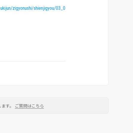
ukijun/zigyonushi/shienjigyou/03_0
します。
ご質問はこちら