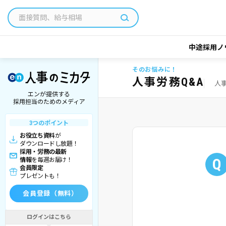
中途採用ノ
そのお悩みに！
人事労務Q&A
人
エンが提供する
採用担当のためのメディア
3つのポイント
お役立ち資料
が
ダウンロードし放題！
採用・労務の最新
Q
情報
を毎週お届け！
会員限定
プレゼントも！
会員登録（無料）
ログインはこちら