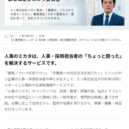
エン株式会社へのご意見・ご要望は、こちらから
お寄せください。
顧客満足こだわり委員会が、責
任を持って、対応させていただきます。
TOP
人事労務Q&A
採用
【人事労務カレンダー】2023年（令和5年）4月の業務予定・スケジュールなどを教えてください。
人事のミカタは、人事・採用担当者の「ちょっと困った」
を解決するサービスです。
「面接ノウハウを知りたい」「求職者への対応方法を知りたい」といった中
小企業の人事・採用担当者の声にお応えして、エン株式会社が2002年10月に
スタートした無料の会員制情報サービスです。
「人事のミカタ」のコンテンツは、採用・教育・評価の他、社内トラブルへ
の対応や法改正といった領域に詳しい制作者が、専門的な知識に基づき作
成。必要に応じて社労士から、監修や指導を受けながら、執筆・編集・検証
を行なっています。