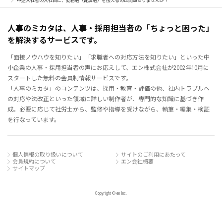
中途入社者の入社日に、勤務地（配属地）を伝えるのは問題ありませんか？
人事のミカタは、人事・採用担当者の「ちょっと困った」
を解決するサービスです。
「面接ノウハウを知りたい」「求職者への対応方法を知りたい」といった中
小企業の人事・採用担当者の声にお応えして、エン株式会社が2002年10月に
スタートした無料の会員制情報サービスです。
「人事のミカタ」のコンテンツは、採用・教育・評価の他、社内トラブルへ
の対応や法改正といった領域に詳しい制作者が、専門的な知識に基づき作
成。必要に応じて社労士から、監修や指導を受けながら、執筆・編集・検証
を行なっています。
個人情報の取り扱いについて
サイトのご利用にあたって
会員規約について
エン会社概要
サイトマップ
Copyright © en Inc.