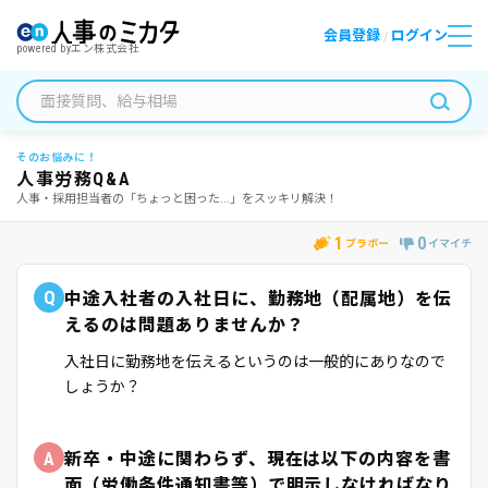
会員登録
ログイン
/
powered by
エン株式会社
そのお悩みに！
人事労務Q&A
人事・採用担当者の「ちょっと困った...」をスッキリ解決！
1
0
ブラボー
イマイチ
Q
中途入社者の入社日に、勤務地（配属地）を伝
えるのは問題ありませんか？
入社日に勤務地を伝えるというのは一般的にありなので
しょうか？
A
新卒・中途に関わらず、現在は以下の内容を書
面（労働条件通知書等）で明示しなければなり