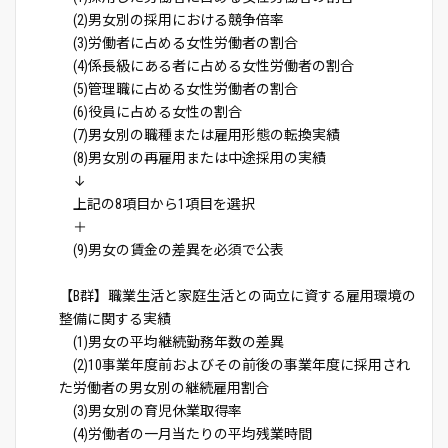
(2)男女別の採用における競争倍率
(3)労働者に占める女性労働者の割合
(4)係長級にある者に占める女性労働者の割合
(5)管理職に占める女性労働者の割合
(6)役員に占める女性の割合
(7)男女別の職種または雇用形態の転換実績
(8)男女別の再雇用または中途採用の実績
↓
上記の8項目から1項目を選択
＋
(9)男女の賃金の差異を必須で公表
【B群】職業生活と家庭生活との両立に資する雇用環境の
整備に関する実績
(1)男女の平均継続勤務年数の差異
(2)10事業年度前およびその前後の事業年度に採用され
た労働者の男女別の継続雇用割合
(3)男女別の育児休業取得率
(4)労働者の一月当たりの平均残業時間