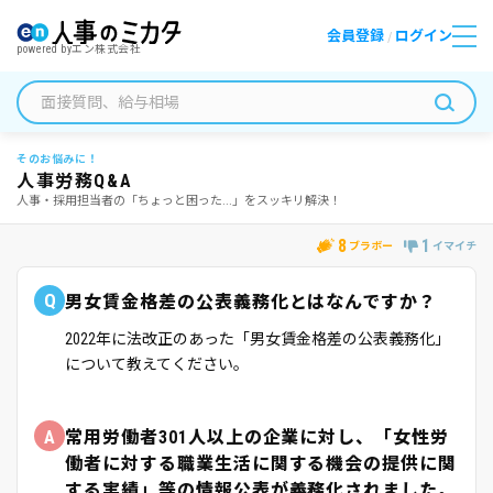
会員登録
ログイン
/
powered by
エン株式会社
そのお悩みに！
人事労務Q&A
人事・採用担当者の「ちょっと困った...」をスッキリ解決！
8
1
ブラボー
イマイチ
Q
男女賃金格差の公表義務化とはなんですか？
2022年に法改正のあった「男女賃金格差の公表義務化」
について教えてください。
A
常用労働者301人以上の企業に対し、「女性労
働者に対する職業生活に関する機会の提供に関
する実績」等の情報公表が義務化されました。