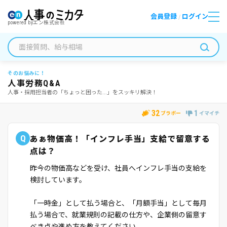
会員登録
ログイン
/
powered by
エン株式会社
そのお悩みに！
人事労務Q&A
人事・採用担当者の「ちょっと困った...」をスッキリ解決！
32
1
ブラボー
イマイチ
Q
あぁ物価高！「インフレ手当」支給で留意する
点は？
昨今の物価高などを受け、社員へインフレ手当の支給を
検討しています。
「一時金」として払う場合と、「月額手当」として毎月
払う場合で、就業規則の記載の仕方や、企業側の留意す
べき点や進め方を教えてください。