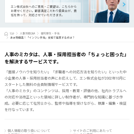
エン株式会社へのご意見・ご要望は、こちらから
お寄せください。
顧客満足こだわり委員会が、責
任を持って、対応させていただきます。
TOP
人事労務Q&A
福利厚生・手当
あぁ物価高！「インフレ手当」支給で留意する点は？
人事のミカタは、人事・採用担当者の「ちょっと困った」
を解決するサービスです。
「面接ノウハウを知りたい」「求職者への対応方法を知りたい」といった中
小企業の人事・採用担当者の声にお応えして、エン株式会社が2002年10月に
スタートした無料の会員制情報サービスです。
「人事のミカタ」のコンテンツは、採用・教育・評価の他、社内トラブルへ
の対応や法改正といった領域に詳しい制作者が、専門的な知識に基づき作
成。必要に応じて社労士から、監修や指導を受けながら、執筆・編集・検証
を行なっています。
個人情報の取り扱いについて
サイトのご利用にあたって