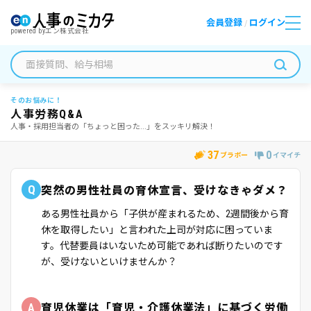
会員登録
ログイン
/
powered by
エン株式会社
そのお悩みに！
人事労務Q&A
人事・採用担当者の「ちょっと困った...」をスッキリ解決！
37
0
ブラボー
イマイチ
Q
突然の男性社員の育休宣言、受けなきゃダメ？
ある男性社員から「子供が産まれるため、2週間後から育
休を取得したい」と言われた上司が対応に困っていま
す。代替要員はいないため可能であれば断りたいのです
が、受けないといけませんか？
A
育児休業は「育児・介護休業法」に基づく労働