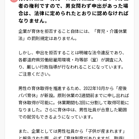
者の権利ですので、男女問わず申出があった場
合は、法律に定められたとおりに認めなければ
なりません。
企業が育休を拒否すること自体には、「育児・介護休業
法」の罰則規定はありません。
しかし、申出を拒否することは明確な法令違反であり、
各都道府県労働局雇用環境・均等部（室）が調査に入
り、厳しい行政指導が行なわれることになっています。
ご注意ください。
男性の育休取得を推進するため、2022年10月から「産後
パパ育休」が新設。原則休業の2週間前までに申し出れば
育休取得が可能に。休業期間も2回に分割して取得可能に
なりました。さらに育休中は、男性社員が合意した範囲
での就労もできるようになっています。
また、企業としては男性社員から「子供が産まれます」
と報告された際、必ず「育休制度がありますが、取得し