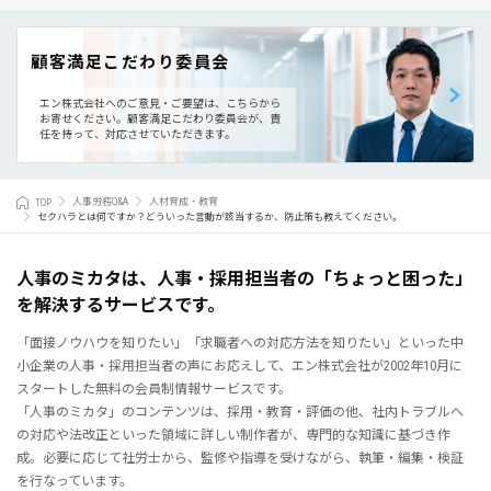
顧客満足こだわり委員会
エン株式会社へのご意見・ご要望は、こちらから
お寄せください。
顧客満足こだわり委員会が、責
任を持って、対応させていただきます。
TOP
人事労務Q&A
人材育成・教育
セクハラとは何ですか？どういった言動が該当するか、防止策も教えてください。
人事のミカタは、人事・採用担当者の「ちょっと困った」
を解決するサービスです。
「面接ノウハウを知りたい」「求職者への対応方法を知りたい」といった中
小企業の人事・採用担当者の声にお応えして、エン株式会社が2002年10月に
スタートした無料の会員制情報サービスです。
「人事のミカタ」のコンテンツは、採用・教育・評価の他、社内トラブルへ
の対応や法改正といった領域に詳しい制作者が、専門的な知識に基づき作
成。必要に応じて社労士から、監修や指導を受けながら、執筆・編集・検証
を行なっています。