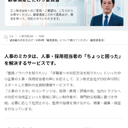
顧客満足こだわり委員会
エン株式会社へのご意見・ご要望は、こちらから
お寄せください。
顧客満足こだわり委員会が、責
任を持って、対応させていただきます。
TOP
人事労務Q&A
採用
過去最大の引き上げ！令和4年「最低賃金」について教えてください（最低賃金法）
人事のミカタは、人事・採用担当者の「ちょっと困った」
を解決するサービスです。
「面接ノウハウを知りたい」「求職者への対応方法を知りたい」といった中
小企業の人事・採用担当者の声にお応えして、エン株式会社が2002年10月に
スタートした無料の会員制情報サービスです。
「人事のミカタ」のコンテンツは、採用・教育・評価の他、社内トラブルへ
の対応や法改正といった領域に詳しい制作者が、専門的な知識に基づき作
成。必要に応じて社労士から、監修や指導を受けながら、執筆・編集・検証
を行なっています。