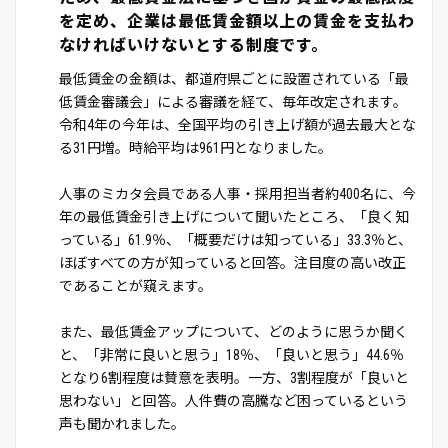
を定め、企業は最低賃金額以上の賃金を支払わ
なければいけないとする制度です。
最低賃金の金額は、都道府県ごとに設置されている「最
低賃金審議会」による審議を経て、毎年改定されます。
令和4年の今年は、全国平均の引き上げ額が過去最大とな
る31円増。時給平均は961円となりました。
人事のミカタ会員である人事・採用担当者約400名に、今
年の最低賃金引き上げについて聞いたところ、「良く知
っている」61.9％、「概要だけは知っている」33.3％と、
ほぼすべての方が知っていると回答。注目度の高い改正
であることが窺えます。
また、最低賃金アップについて、どのように思うか聞く
と、「非常に良いと思う」18％、「良いと思う」44.6％
となり6割程度は賛意を表明。一方、3割程度が「良いと
思わない」と回答。人件費の高騰など困っているという
声も聞かれました。