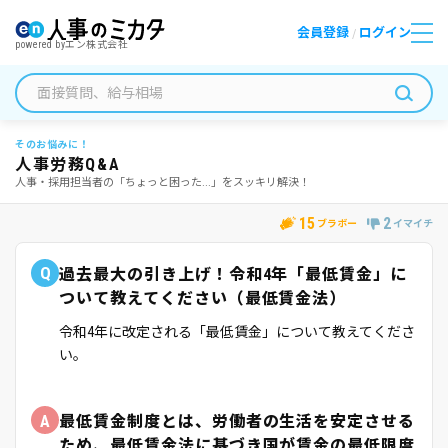
会員登録
ログイン
/
powered by
エン株式会社
そのお悩みに！
人事労務Q&A
人事・採用担当者の「ちょっと困った...」をスッキリ解決！
15
2
ブラボー
イマイチ
Q
過去最大の引き上げ！令和4年「最低賃金」に
ついて教えてください（最低賃金法）
令和4年に改定される「最低賃金」について教えてくださ
い。
A
最低賃金制度とは、労働者の生活を安定させる
ため、最低賃金法に基づき国が賃金の最低限度