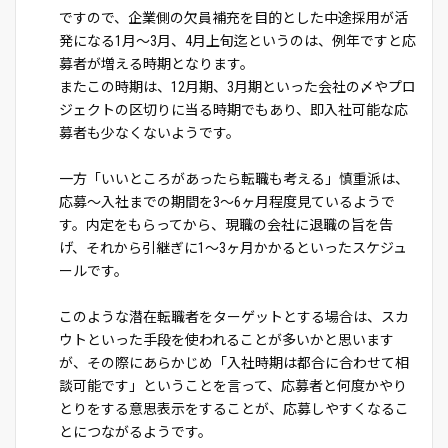
ですので、企業側の欠員補充を目的とした中途採用が活
発になる1月～3月、4月上旬迄というのは、例年ですと応
募者が増える時期となります。
またこの時期は、12月期、3月期といった会社の〆やプロ
ジェクトの区切りに当る時期でもあり、即入社可能な応
募者も少なくないようです。
一方「いいところがあったら転職も考える」慎重派は、
応募～入社までの期間を3～6ヶ月程度見ているようで
す。内定をもらってから、現職の会社に退職の旨を告
げ、それから引継ぎに1～3ヶ月かかるといったスケジュ
ールです。
このような潜在転職者をターゲットとする場合は、スカ
ウトといった手段を使われることが多いかと思います
が、その際にあらかじめ「入社時期は都合に合わせて相
談可能です」ということを言って、応募者と何度かやり
とりをする意思表示をすることが、応募しやすくなるこ
とにつながるようです。