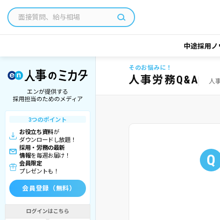
中途採用ノ
そのお悩みに！
人事労務Q&A
人
エンが提供する
採用担当のためのメディア
3つのポイント
お役立ち資料
が
ダウンロードし放題！
採用・労務の最新
Q
情報
を毎週お届け！
会員限定
プレゼントも！
会員登録（無料）
ログインはこちら