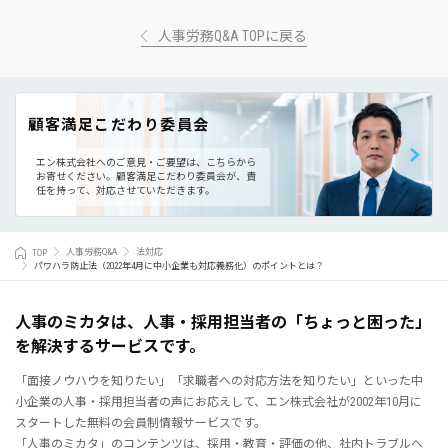
人事労務Q&A TOPに戻る
顧客満足こだわり委員会
エン株式会社へのご意見・ご要望は、こちらから
お寄せください。
顧客満足こだわり委員会が、責
任を持って、対応させていただきます。
TOP
人事労務Q&A
法対応
パワハラ防止法（2022年4月に中小企業も対応義務化）のポイントとは？
人事のミカタは、人事・採用担当者の「ちょっと困った」
を解決するサービスです。
「面接ノウハウを知りたい」「求職者への対応方法を知りたい」といった中
小企業の人事・採用担当者の声にお応えして、エン株式会社が2002年10月に
スタートした無料の会員制情報サービスです。
「人事のミカタ」のコンテンツは、採用・教育・評価の他、社内トラブルへ