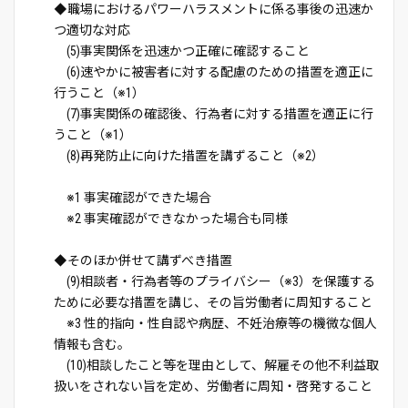
◆職場におけるパワーハラスメントに係る事後の迅速か
つ適切な対応
(5)事実関係を迅速かつ正確に確認すること
(6)速やかに被害者に対する配慮のための措置を適正に
行うこと（※1）
(7)事実関係の確認後、行為者に対する措置を適正に行
うこと（※1）
(8)再発防止に向けた措置を講ずること（※2）
※1 事実確認ができた場合
※2 事実確認ができなかった場合も同様
◆そのほか併せて講ずべき措置
(9)相談者・行為者等のプライバシー（※3）を保護する
ために必要な措置を講じ、その旨労働者に周知すること
※3 性的指向・性自認や病歴、不妊治療等の機微な個人
情報も含む。
(10)相談したこと等を理由として、解雇その他不利益取
扱いをされない旨を定め、労働者に周知・啓発すること