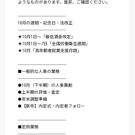
ようなものがあります。是非、ご確認ください。
----------------------------------------
10月の週間・記念日・法改正
----------------------------------------
★10月1日～「最低賃金改定」
★10月1日～7日「全国労働衛生週間」
★10月「高年齢者就業支援月間」
----------------------------------------
■一般的な人事の業務
----------------------------------------
●10月（下半期）の人事異動
●上半期の評価・査定
●年末調整準備
●【新卒】内定式・内定者フォロー
----------------------------------------
■定例業務
----------------------------------------