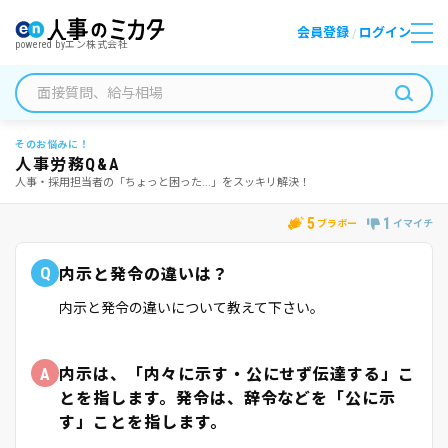
会員登録
ログイン
/
powered by
エン株式会社
そのお悩みに！
人事労務Q&A
人事・採用担当者の「ちょっと困った...」をスッキリ解決！
5
1
ブラボー
イマイチ
Q
内示と発令の違いは？
内示と発令の違いについて教えて下さい。
A
内示は、「内々に示す・公にせず伝達する」こ
とを指します。発令は、辞令などを「公に示
す」ことを指します。