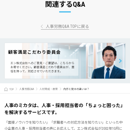
関連するQ&A
人事労務Q&A TOPに戻る
顧客満足こだわり委員会
エン株式会社へのご意見・ご要望は、こちらから
お寄せください。
顧客満足こだわり委員会が、責
任を持って、対応させていただきます。
TOP
人事労務Q&A
人材育成・教育
内示と発令の違いは？
人事のミカタは、人事・採用担当者の「ちょっと困った」
を解決するサービスです。
「面接ノウハウを知りたい」「求職者への対応方法を知りたい」といった中
小企業の人事・採用担当者の声にお応えして、エン株式会社が2002年10月に