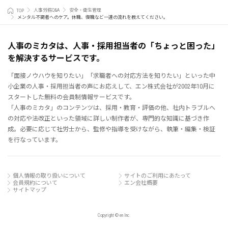
TOP
人事労務Q&A
安全・衛生管理
メンタル不調者へのケア。休職、復職など一連の流れを教えてください。
人事のミカタは、人事・採用担当者の「ちょっと困った」
を解決するサービスです。
「面接ノウハウを知りたい」「求職者への対応方法を知りたい」といった中
小企業の人事・採用担当者の声にお応えして、エン株式会社が2002年10月に
スタートした無料の会員制情報サービスです。
「人事のミカタ」のコンテンツは、採用・教育・評価の他、社内トラブルへ
の対応や法改正といった領域に詳しい制作者が、専門的な知識に基づき作
成。必要に応じて社労士から、監修や指導を受けながら、執筆・編集・検証
を行なっています。
個人情報の取り扱いについて
サイトのご利用にあたって
会員規約について
エン会社概要
サイトマップ
Copyright © en Inc.