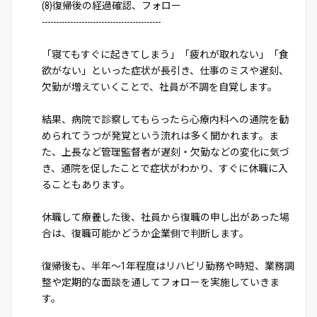
(8)復帰後の経過確認、フォロー
------------------------------------------
「寝てもすぐに起きてしまう」「疲れが取れない」「食
欲がない」といった症状が長引き、仕事のミスや遅刻、
欠勤が増えていくことで、社員が不調を自覚します。
結果、病院で診察してもらったら心療内科への通院を勧
められてうつが発覚という流れは多く聞かれます。ま
た、上長など管理監督者が遅刻・欠勤などの変化に気づ
き、通院を促したことで症状がわかり、すぐに休職に入
ることもあります。
休職して療養した後、社員から復職の申し出があった場
合は、復職可能かどうか企業側で判断します。
復帰後も、半年～1年程度はリハビリ勤務や時短、業務調
整や定期的な面談を通してフォローを実施していきま
す。