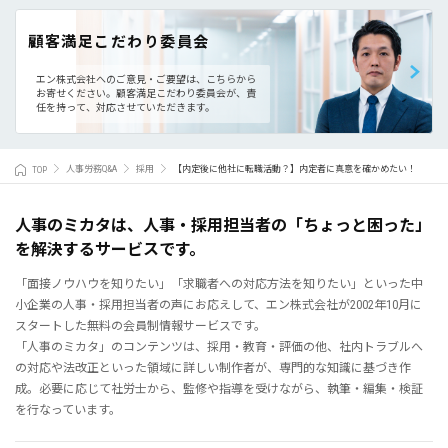
顧客満足こだわり委員会
エン株式会社へのご意見・ご要望は、こちらから
お寄せください。
顧客満足こだわり委員会が、責
任を持って、対応させていただきます。
TOP
人事労務Q&A
採用
【内定後に他社に転職活動？】内定者に真意を確かめたい！
人事のミカタは、人事・採用担当者の「ちょっと困った」
を解決するサービスです。
「面接ノウハウを知りたい」「求職者への対応方法を知りたい」といった中
小企業の人事・採用担当者の声にお応えして、エン株式会社が2002年10月に
スタートした無料の会員制情報サービスです。
「人事のミカタ」のコンテンツは、採用・教育・評価の他、社内トラブルへ
の対応や法改正といった領域に詳しい制作者が、専門的な知識に基づき作
成。必要に応じて社労士から、監修や指導を受けながら、執筆・編集・検証
を行なっています。