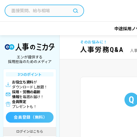
中途採用ノ
そのお悩みに！
人事労務Q&A
人
エンが提供する
採用担当のためのメディア
3つのポイント
お役立ち資料
が
ダウンロードし放題！
採用・労務の最新
Q
情報
を毎週お届け！
会員限定
プレゼントも！
会員登録（無料）
ログインはこちら