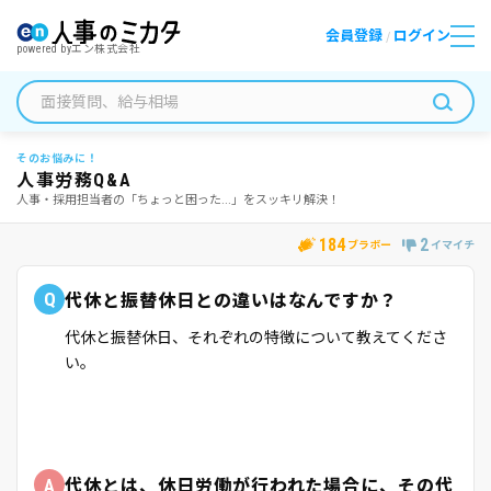
会員登録
ログイン
/
powered by
エン株式会社
そのお悩みに！
人事労務Q&A
人事・採用担当者の「ちょっと困った...」をスッキリ解決！
184
2
ブラボー
イマイチ
Q
代休と振替休日との違いはなんですか？
代休と振替休日、それぞれの特徴について教えてくださ
い。
A
代休とは、休日労働が行われた場合に、その代