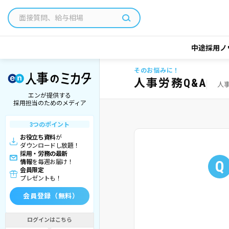
中途採用ノ
そのお悩みに！
人事労務Q&A
人
エンが提供する
採用担当のためのメディア
3つのポイント
お役立ち資料
が
ダウンロードし放題！
採用・労務の最新
Q
情報
を毎週お届け！
会員限定
プレゼントも！
会員登録（無料）
ログインはこちら