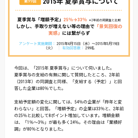
2015年 夏季賞与について
99
第
回
夏季賞与「増額予定」
25％→33％
※ 2年前の同調査と比較
しかし、手取りが増えない等の理由で
「景気回復の
実感」
には繋がらず
アンケート実施期間：
2015年4月15日（水）～2015年5月19日
（火）
有効回答数：
299名
今回は、「2015年 夏季賞与」について伺いました。
夏季賞与の支給の有無に関して質問したところ、2年前
（2013年）の同調査と同様、「支給する（予定）」と回
答した企業は80％でした。
支給予定額の変化に関しては、54％の企業が「昨年と変
わらない」と回答。「増額予定」の企業は33％と、2年前
の25％と比較して8ポイント増加しています。増額金額
は、「1％～3％」が最も多く24％。その理由は「業績好
調」が80％となりました。