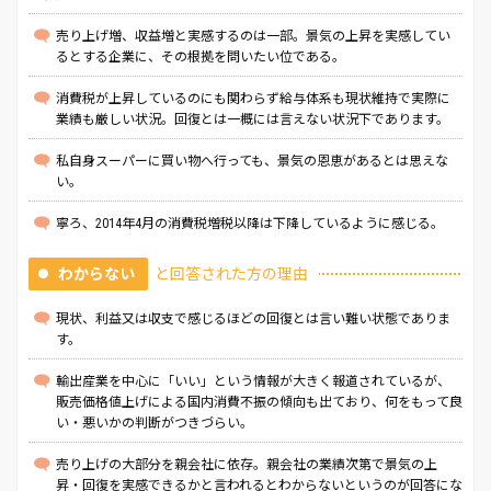
売り上げ増、収益増と実感するのは一部。景気の上昇を実感してい
るとする企業に、その根拠を問いたい位である。
消費税が上昇しているのにも関わらず給与体系も現状維持で実際に
業績も厳しい状況。回復とは一概には言えない状況下であります。
私自身スーパーに買い物へ行っても、景気の恩恵があるとは思えな
い。
寧ろ、2014年4月の消費税増税以降は下降しているように感じる。
わからない
と回答された方の理由
現状、利益又は収支で感じるほどの回復とは言い難い状態でありま
す。
輸出産業を中心に「いい」という情報が大きく報道されているが、
販売価格値上げによる国内消費不振の傾向も出ており、何をもって良
い・悪いかの判断がつきづらい。
売り上げの大部分を親会社に依存。親会社の業績次第で景気の上
昇・回復を実感できるかと言われるとわからないというのが回答にな