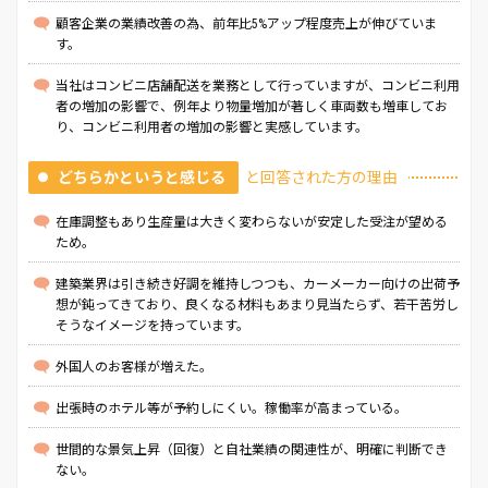
顧客企業の業績改善の為、前年比5%アップ程度売上が伸びていま
す。
当社はコンビニ店舗配送を業務として行っていますが、コンビニ利用
者の増加の影響で、例年より物量増加が著しく車両数も増車してお
り、コンビニ利用者の増加の影響と実感しています。
どちらかというと感じる
と回答された方の理由
在庫調整もあり生産量は大きく変わらないが安定した受注が望める
ため。
建築業界は引き続き好調を維持しつつも、カーメーカー向けの出荷予
想が鈍ってきており、良くなる材料もあまり見当たらず、若干苦労し
そうなイメージを持っています。
外国人のお客様が増えた。
出張時のホテル等が予約しにくい。稼働率が高まっている。
世間的な景気上昇（回復）と自社業績の関連性が、明確に判断でき
ない。