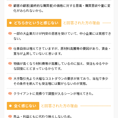
顧客の顧客(最終的な購買者)の価格に対する意識・購買意欲や量に変
化がみられないから。
どちらかというと感じない
と回答された方の理由
一部の大企業だけが円安の恩恵を受けていて、中小企業には実感でき
ない。
仕事自体は増えてきていますが、原材料高騰等の要因があり、賃金・
賞与が上昇していないと思います。
物価が高くなり材料費等が高騰しているのに加え、受注もゆるやか
な回復にとどまっているからです。
大手取引先より大幅なコストダウンの要求が来ており、当社で多少
その条件を飲んでも受注増には繋がらないのが実態。
クライアントに見積りで調整が入るシーンが増えてきた。
全く感じない
と回答された方の理由
売上・利益ともに代わり映えしないため。