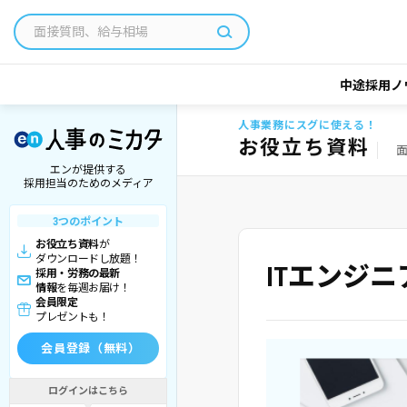
中途採用ノ
人事業務にスグに使える！
お役立ち資料
エンが提供する
採用担当のためのメディア
3つのポイント
お役立ち資料
が
ダウンロードし放題！
ITエンジ
採用・労務の最新
情報
を毎週お届け！
会員限定
プレゼントも！
会員登録（無料）
ログインはこちら