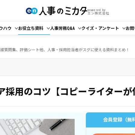
powered by
エン株式会社
ウハウ
お役立ち資料
人事労務Q&A
クイズ・アンケート
お問
面接質問集、評価シート他、人事・採用担当者がスグに使える資料まとめ！
ニア採用のコツ【コピーライターが
会員登録（無