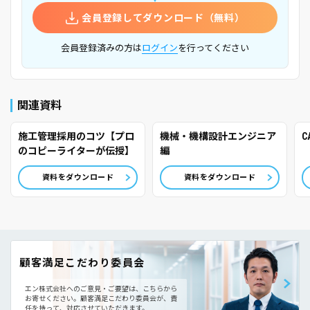
会員登録してダウンロード（無料）
会員登録済みの方は
ログイン
を行ってください
関連資料
施工管理採用のコツ【プロ
機械・機構設計エンジニア
のコピーライターが伝授】
編
資料をダウンロード
資料をダウンロード
顧客満足こだわり委員会
エン株式会社へのご意見・ご要望は、こちらから
お寄せください。
顧客満足こだわり委員会が、責
任を持って、対応させていただきます。