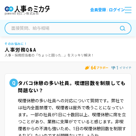
会員登録
ログイン
/
powered by
エン株式会社
そのお悩みに！
人事労務Q&A
人事・採用担当者の「ちょっと困った...」をスッキリ解決！
64
1
ブラボー
イマイチ
Q
タバコ休憩の多い社員。喫煙回数を制限しても
問題ない？
喫煙休憩の多い社員への対応について質問です。弊社で
は社内全面禁煙で、喫煙者は屋外で吸うことになってい
ます。一部の社員が1日に十数回以上、喫煙休憩に席を立
つことがあり、業務に支障がでていると感じます。非喫
煙者からの不満も強いため、1日の喫煙休憩回数を制限す
るなどしたいのですが問題ないでしょうか。